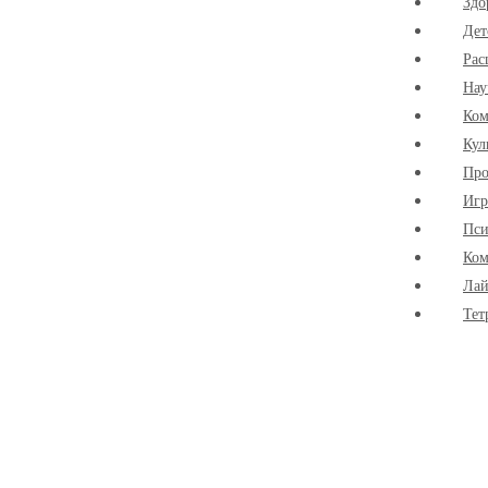
Здо
Дет
Рас
Нау
Ко
Кул
Про
Иг
Пси
Ком
Лай
Тет