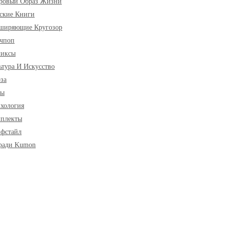
ровый Образ Жизни
ские Книги
ширяющие Кругозор
чпоп
миксы
ьтура И Искусство
за
ры
хология
плекты
фстайл
ради Kumon