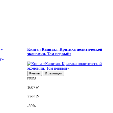
г»
Книга «Капитал. Критика политической
экономии. Том первый»
r
Купить
В закладки
rating
1
1607 ₽
1
2295 ₽
-30%