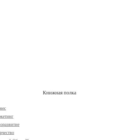
ОН
СКИДКИ
Книжная полка
нес
кетинг
оразвитие
рчество