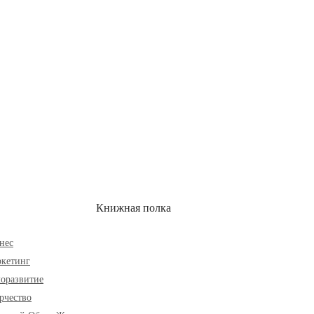
ОН
СКИДКИ
Книжная полка
нес
кетинг
оразвитие
рчество