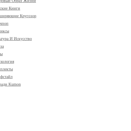
ровый Образ Жизни
ские Книги
ширяющие Кругозор
чпоп
миксы
ьтура И Искусство
за
ры
хология
плекты
фстайл
ради Kumon