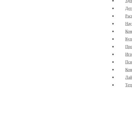
Здо
Дет
Рас
Нау
Ко
Кул
Про
Иг
Пси
Ком
Лай
Тет