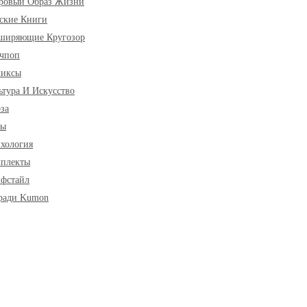
ровый Образ Жизни
ские Книги
ширяющие Кругозор
чпоп
миксы
ьтура И Искусство
за
ры
хология
плекты
фстайл
ради Kumon