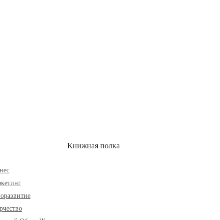
ОН
СКИДКИ
Книжная полка
нес
кетинг
оразвитие
рчество