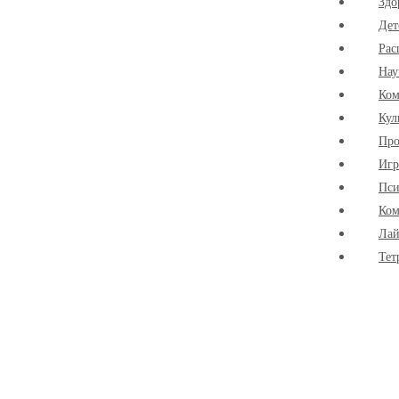
Здо
Дет
Рас
Нау
Ко
Кул
Про
Иг
Пси
Ком
Лай
Тет