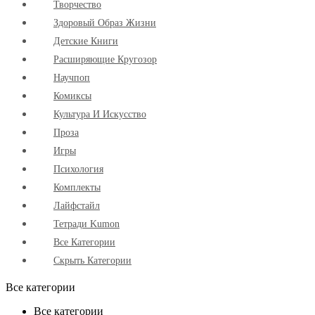
Творчество
Здоровый Образ Жизни
Детские Книги
Расширяющие Кругозор
Научпоп
Комиксы
Культура И Искусство
Проза
Игры
Психология
Комплекты
Лайфстайл
Тетради Kumon
Все Категории
Скрыть Категории
Все категории
Все категории