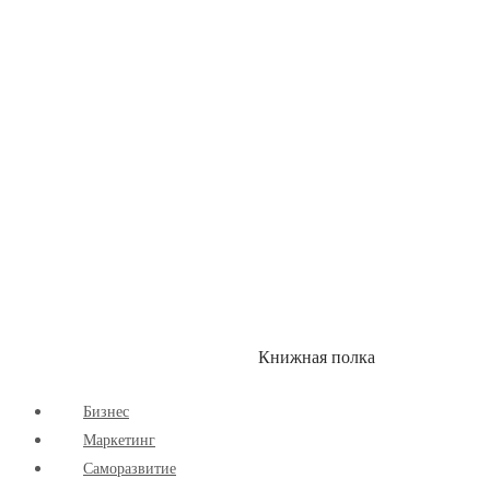
Здоровый Образ Жизни
Комиксы
Маркетинг
Научпоп
Расширяющие Кругозор
Cаморазвитие
Творчество
Книжная полка
КУМОН
СКИДКИ
Бизнес
Маркетинг
Cаморазвитие