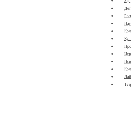
Здо
Дет
Рас
Нау
Ко
Кул
Про
Иг
Пси
Ком
Лай
Тет