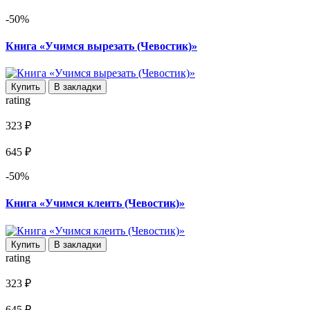
-50%
Книга «Учимся вырезать (Чевостик)»
Купить
В закладки
rating
323 ₽
645 ₽
-50%
Книга «Учимся клеить (Чевостик)»
Купить
В закладки
rating
323 ₽
645 ₽