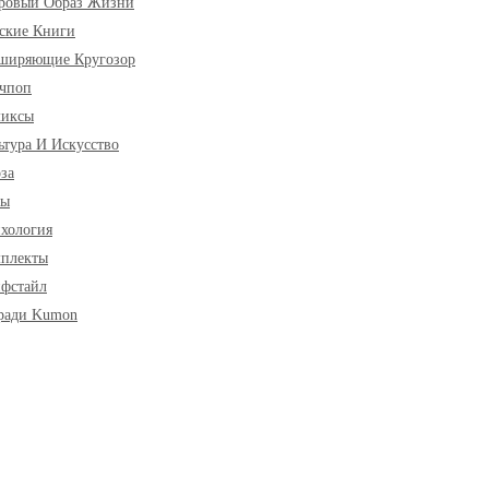
ровый Образ Жизни
ские Книги
ширяющие Кругозор
чпоп
миксы
ьтура И Искусство
за
ры
хология
плекты
фстайл
ради Kumon