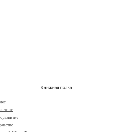
ОН
СКИДКИ
Книжная полка
нес
кетинг
оразвитие
рчество