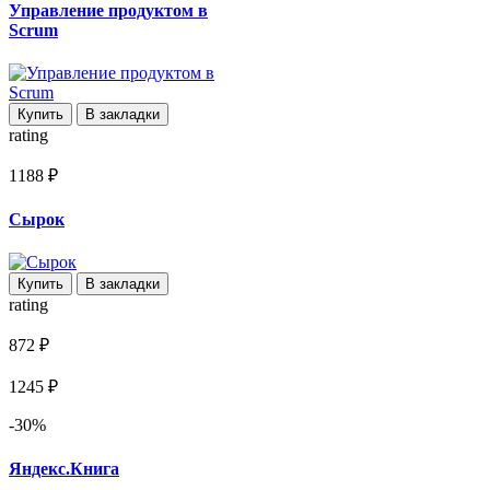
Управление продуктом в
Scrum
Купить
В закладки
rating
1188 ₽
Сырок
Купить
В закладки
rating
872 ₽
1245 ₽
-30%
Яндекс.Книга