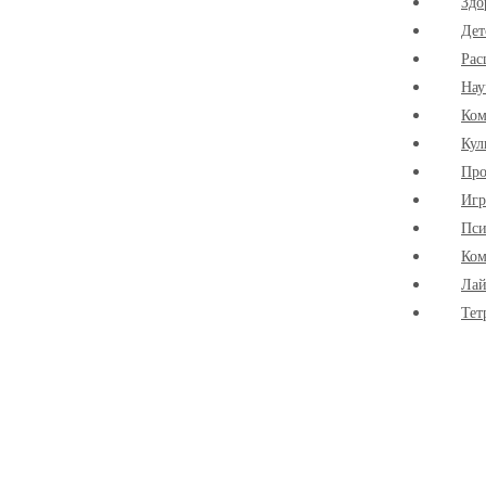
Здо
Дет
Рас
Нау
Ко
Кул
Про
Иг
Пси
Ком
Лай
Тет