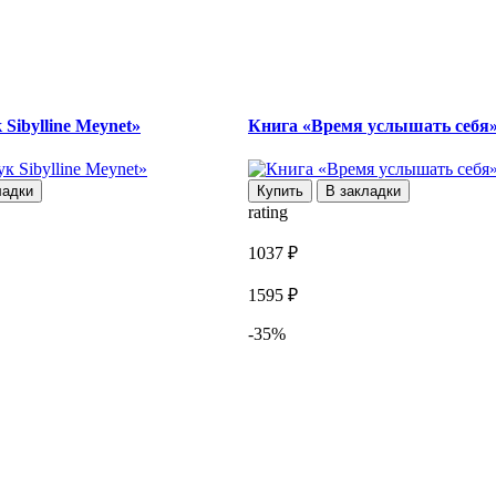
Sibylline Meynet»
Книга «Время услышать себя
ладки
Купить
В закладки
rating
1037 ₽
1595 ₽
-35%