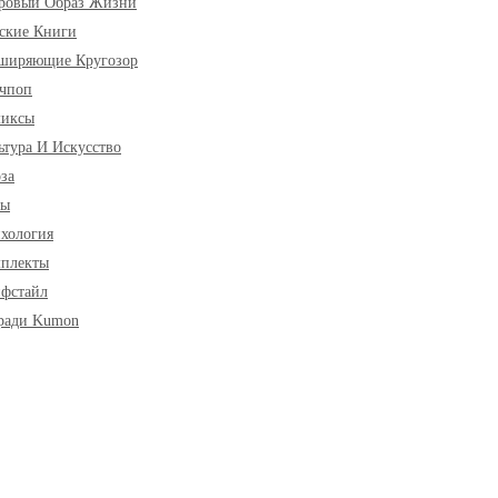
ровый Образ Жизни
ские Книги
ширяющие Кругозор
чпоп
миксы
ьтура И Искусство
за
ры
хология
плекты
фстайл
ради Kumon