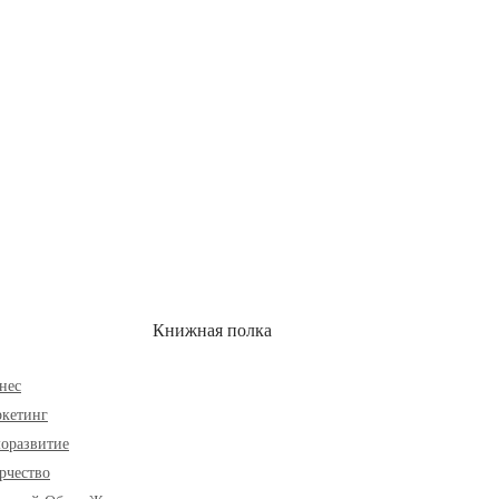
ОН
СКИДКИ
Книжная полка
нес
кетинг
оразвитие
рчество