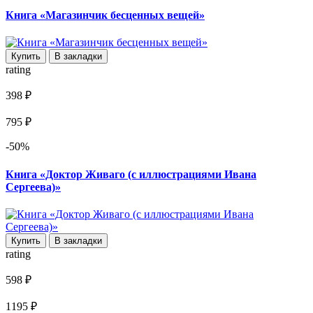
Книга «Магазинчик бесценных вещей»
Купить
В закладки
rating
398 ₽
795 ₽
-50%
Книга «Доктор Живаго (с иллюстрациями Ивана
Сергеева)»
Купить
В закладки
rating
598 ₽
1195 ₽