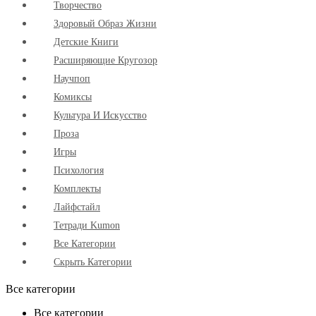
Творчество
Здоровый Образ Жизни
Детские Книги
Расширяющие Кругозор
Научпоп
Комиксы
Культура И Искусство
Проза
Игры
Психология
Комплекты
Лайфстайл
Тетради Kumon
Все Категории
Скрыть Категории
Все категории
Все категории