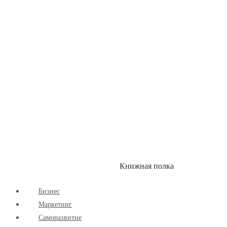
Здоровый Образ Жизни
Комиксы
Маркетинг
Научпоп
Расширяющие Кругозор
Cаморазвитие
Творчество
Книжная полка
КУМОН
СКИДКИ
Бизнес
Маркетинг
Cаморазвитие