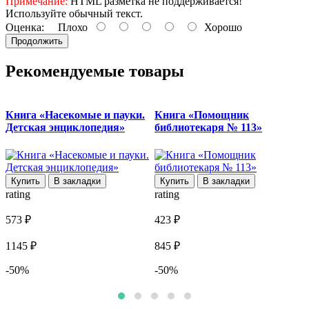
Примечание:
HTML разметка не поддерживается!
Используйте обычный текст.
Оценка:
Плохо
Хорошо
Продолжить
Рекомендуемые товары
Книга «Насекомые и пауки.
Книга «Помощник
Детская энциклопедия»
библиотекаря № 113»
с
Купить
В закладки
Купить
В закладки
rating
rating
r
573 ₽
423 ₽
4
1145 ₽
845 ₽
9
-50%
-50%