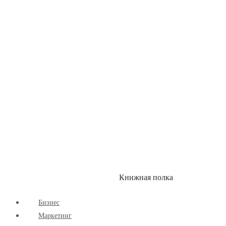
Детские книги
Здоровый Образ Жизни
Комиксы
Маркетинг
Научпоп
Расширяющие Кругозор
Cаморазвитие
Творчество
Книжная полка
КУМОН
СКИДКИ
Бизнес
Маркетинг