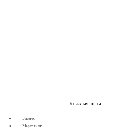
Детские книги
Здоровый Образ Жизни
Комиксы
Маркетинг
Научпоп
Расширяющие Кругозор
Cаморазвитие
Творчество
Книжная полка
КУМОН
СКИДКИ
Бизнес
Маркетинг