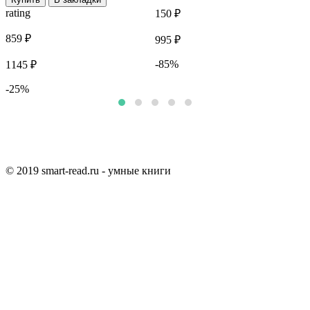
rating
r
150 ₽
859 ₽
6
995 ₽
-85%
1145 ₽
9
-25%
© 2019 smart-read.ru - умные книги