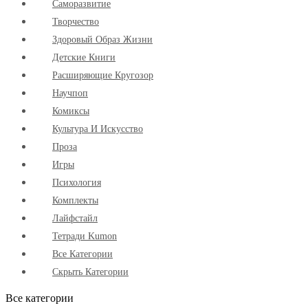
Cаморазвитие
Творчество
Здоровый Образ Жизни
Детские Книги
Расширяющие Кругозор
Научпоп
Комиксы
Культура И Искусство
Проза
Игры
Психология
Комплекты
Лайфстайл
Тетради Kumon
Все Категории
Скрыть Категории
Все категории