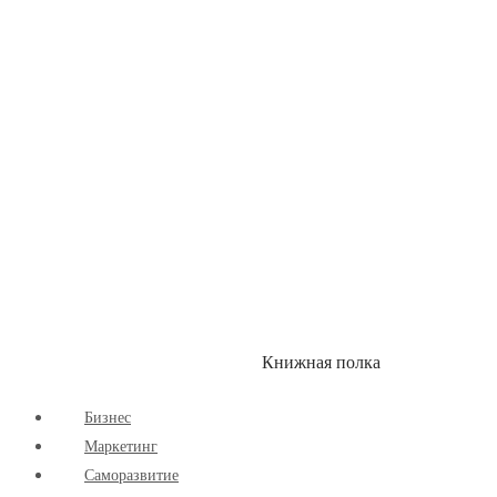
Здоровый Образ Жизни
Комиксы
Маркетинг
Научпоп
Расширяющие Кругозор
Cаморазвитие
Творчество
Книжная полка
КУМОН
СКИДКИ
Бизнес
Маркетинг
Cаморазвитие