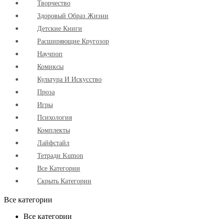
Творчество
Здоровый Образ Жизни
Детские Книги
Расширяющие Кругозор
Научпоп
Комиксы
Культура И Искусство
Проза
Игры
Психология
Комплекты
Лайфстайл
Тетради Kumon
Все Категории
Скрыть Категории
Все категории
Все категории