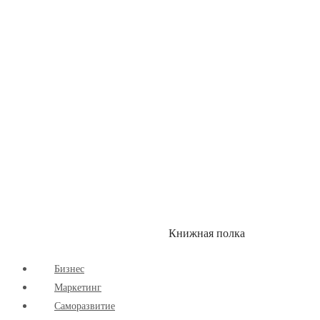
Здоровый Образ Жизни
Комиксы
Маркетинг
Научпоп
Расширяющие Кругозор
Cаморазвитие
Творчество
Книжная полка
КУМОН
СКИДКИ
Бизнес
Маркетинг
Cаморазвитие