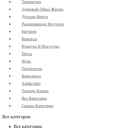
Творчество
Здоровый Образ Жизни
Детские Книги
Расширяющие Кругозор
Научпоп
Комиксы
Культура И Искусство
Проза
Игры
Психология
Комплекты
Лайфстайл
Тетради Kumon
Все Категории
Скрыть Категории
Все категории
Все категории