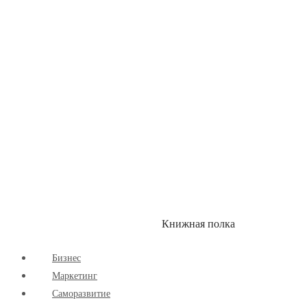
Здоровый Образ Жизни
Комиксы
Маркетинг
Научпоп
Расширяющие Кругозор
Cаморазвитие
Творчество
Книжная полка
КУМОН
СКИДКИ
Бизнес
Маркетинг
Cаморазвитие