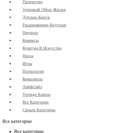
Творчество
Здоровый Образ Жизни
Детские Книги
Расширяющие Кругозор
Научпоп
Комиксы
Культура И Искусство
Проза
Игры
Психология
Комплекты
Лайфстайл
Тетради Kumon
Все Категории
Скрыть Категории
Все категории
Все категории