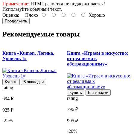
Примечание:
HTML разметка не поддерживается!
Используйте обычный текст.
Оценка:
Плохо
Хорошо
Продолжить
Рекомендуемые товары
Книга «Kumon. Логика.
Книга «Играем в искусство:
Уровень 1»
от реализма к
абстракционизму»
Купить
В закладки
r
rating
Купить
В закладки
9
rating
694 ₽
1
796 ₽
925 ₽
-25%
995 ₽
-20%