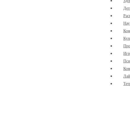
Здо
Дет
Рас
Нау
Ко
Кул
Про
Иг
Пси
Ком
Лай
Тет