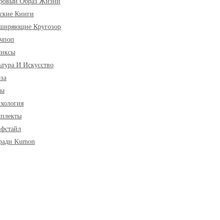
ровый Образ Жизни
ские Книги
ширяющие Кругозор
чпоп
миксы
ьтура И Искусство
за
ры
хология
плекты
фстайл
ради Kumon