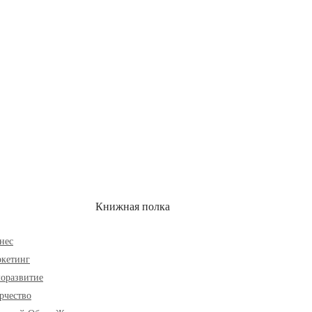
ОН
СКИДКИ
Книжная полка
нес
кетинг
оразвитие
рчество