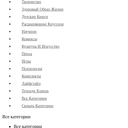
Творчество
Здоровый Образ Жизни
Детские Книги
Расширяющие Кругозор
Научпоп
Комиксы
Культура И Искусство
Проза
Игры
Психология
Комплекты
Лайфстайл
Тетради Kumon
Все Категории
Скрыть Категории
Все категории
Все категории