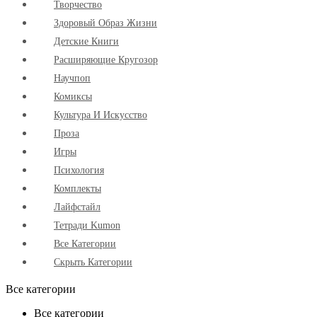
Творчество
Здоровый Образ Жизни
Детские Книги
Расширяющие Кругозор
Научпоп
Комиксы
Культура И Искусство
Проза
Игры
Психология
Комплекты
Лайфстайл
Тетради Kumon
Все Категории
Скрыть Категории
Все категории
Все категории