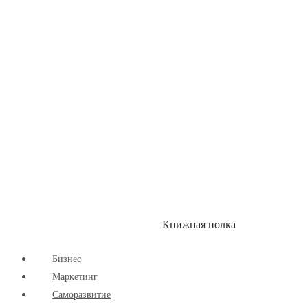
Здоровый Образ Жизни
Комиксы
Маркетинг
Научпоп
Расширяющие Кругозор
Cаморазвитие
Творчество
Книжная полка
КУМОН
СКИДКИ
Бизнес
Маркетинг
Cаморазвитие