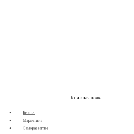
Здоровый Образ Жизни
Комиксы
Маркетинг
Научпоп
Расширяющие Кругозор
Cаморазвитие
Творчество
Книжная полка
КУМОН
СКИДКИ
Бизнес
Маркетинг
Cаморазвитие