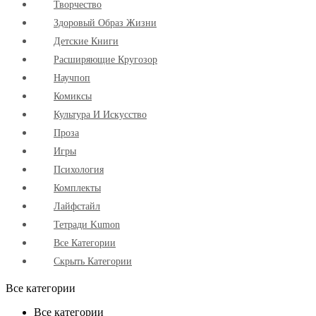
Творчество
Здоровый Образ Жизни
Детские Книги
Расширяющие Кругозор
Научпоп
Комиксы
Культура И Искусство
Проза
Игры
Психология
Комплекты
Лайфстайл
Тетради Kumon
Все Категории
Скрыть Категории
Все категории
Все категории