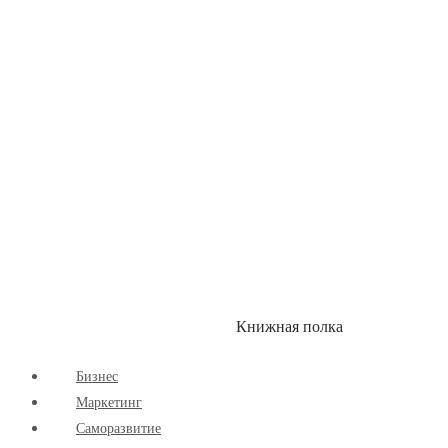
Здоровый Образ Жизни
Комиксы
Маркетинг
Научпоп
Расширяющие Кругозор
Cаморазвитие
Творчество
Книжная полка
КУМОН
СКИДКИ
Бизнес
Маркетинг
Cаморазвитие