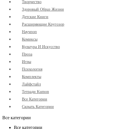
Творчество
Здоровый Образ Жизни
Детские Книги
Расширяющие Кругозор
Научпоп
Комиксы
Культура И Искусство
Проза
Игры
Психология
Комплекты
Лайфстайл
Тетради Kumon
Все Категории
Скрыть Категории
Все категории
Все категории