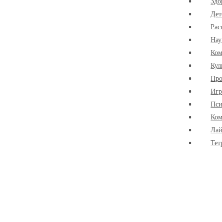
Здо
Дет
Рас
Нау
Ко
Кул
Про
Иг
Пси
Ком
Лай
Тет