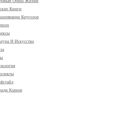
ровый Образ Жизни
ские Книги
ширяющие Кругозор
чпоп
миксы
ьтура И Искусство
за
ры
хология
плекты
фстайл
ради Kumon