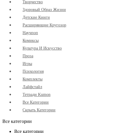
Творчество
Здоровый Образ Жизни
Детские Книги
Расширяющие Кругозор
Научпоп
Комиксы
Культура И Искусство
Проза
Игры
Психология
Комплекты
Лайфстайл
Тетради Kumon
Все Категории
Скрыть Категории
Все категории
Все категории