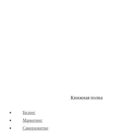
Здоровый Образ Жизни
Комиксы
Маркетинг
Научпоп
Расширяющие Кругозор
Cаморазвитие
Творчество
Книжная полка
КУМОН
СКИДКИ
Бизнес
Маркетинг
Cаморазвитие