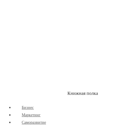
Здоровый Образ Жизни
Комиксы
Маркетинг
Научпоп
Расширяющие Кругозор
Cаморазвитие
Творчество
Книжная полка
КУМОН
СКИДКИ
Бизнес
Маркетинг
Cаморазвитие