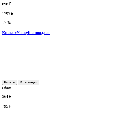
898 ₽
1795 ₽
-50%
Книга «Упакуй и продай»
Купить
В закладки
rating
564 ₽
795 ₽