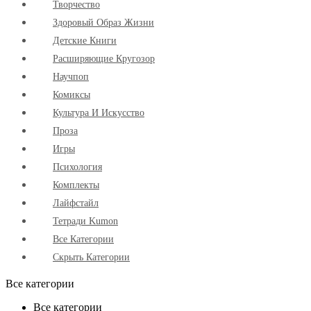
Творчество
Здоровый Образ Жизни
Детские Книги
Расширяющие Кругозор
Научпоп
Комиксы
Культура И Искусство
Проза
Игры
Психология
Комплекты
Лайфстайл
Тетради Kumon
Все Категории
Скрыть Категории
Все категории
Все категории