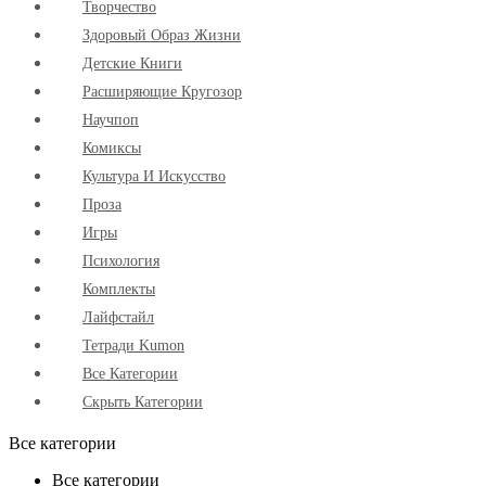
Творчество
Здоровый Образ Жизни
Детские Книги
Расширяющие Кругозор
Научпоп
Комиксы
Культура И Искусство
Проза
Игры
Психология
Комплекты
Лайфстайл
Тетради Kumon
Все Категории
Скрыть Категории
Все категории
Все категории