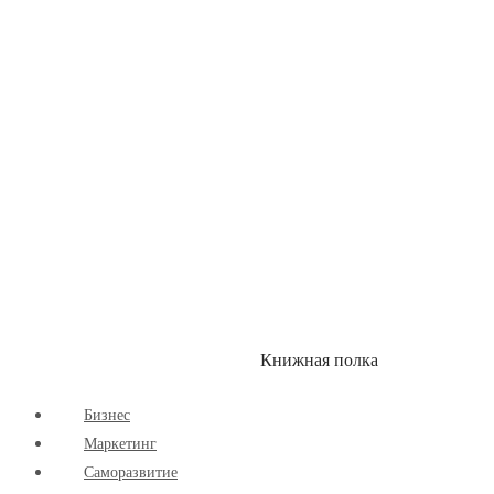
Здоровый Образ Жизни
Комиксы
Маркетинг
Научпоп
Расширяющие Кругозор
Cаморазвитие
Творчество
Книжная полка
КУМОН
СКИДКИ
Бизнес
Маркетинг
Cаморазвитие