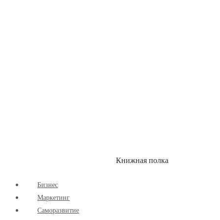
Здоровый Образ Жизни
Комиксы
Маркетинг
Научпоп
Расширяющие Кругозор
Cаморазвитие
Творчество
Книжная полка
КУМОН
СКИДКИ
Бизнес
Маркетинг
Cаморазвитие