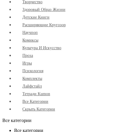
Творчество
Здоровый Образ Жизни
Детские Книги
Расширяющие Кругозор
Научпоп
Комиксы
Культура И Искусство
Проза
Игры
Психология
Комплекты
Лайфстайл
Тетради Kumon
Все Категории
Скрыть Категории
Все категории
Все категории