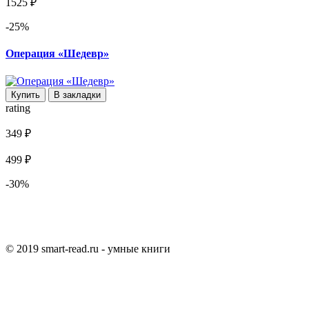
1525 ₽
-25%
Операция «Шедевр»
Купить
В закладки
rating
349 ₽
499 ₽
-30%
© 2019 smart-read.ru - умные книги