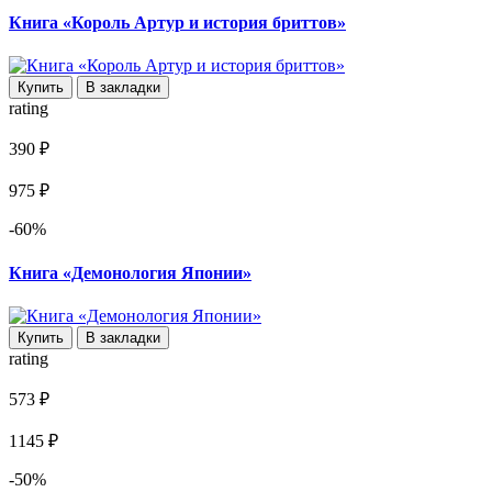
Книга «Король Артур и история бриттов»
Купить
В закладки
rating
390 ₽
975 ₽
-60%
Книга «Демонология Японии»
Купить
В закладки
rating
573 ₽
1145 ₽
-50%