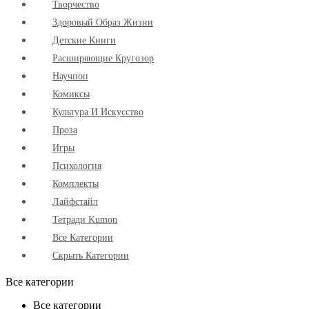
Творчество
Здоровый Образ Жизни
Детские Книги
Расширяющие Кругозор
Научпоп
Комиксы
Культура И Искусство
Проза
Игры
Психология
Комплекты
Лайфстайл
Тетради Kumon
Все Категории
Скрыть Категории
Все категории
Все категории