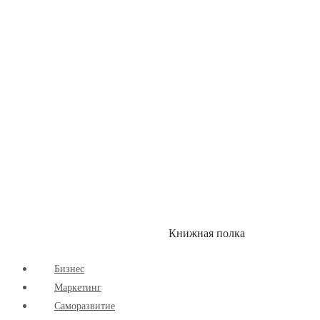
Здоровый Образ Жизни
Комиксы
Маркетинг
Научпоп
Расширяющие Кругозор
Cаморазвитие
Творчество
Книжная полка
КУМОН
СКИДКИ
Бизнес
Маркетинг
Cаморазвитие