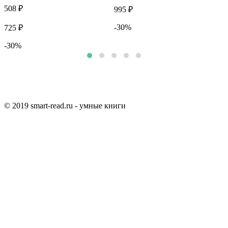
508 ₽
5
995 ₽
-30%
725 ₽
7
-30%
© 2019 smart-read.ru - умные книги