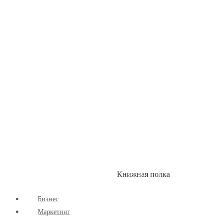
Детские книги
Здоровый Образ Жизни
Комиксы
Маркетинг
Научпоп
Расширяющие Кругозор
Cаморазвитие
Творчество
Книжная полка
КУМОН
СКИДКИ
Бизнес
Маркетинг