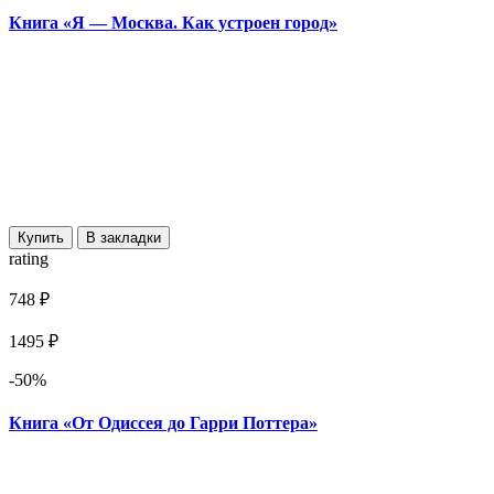
Книга «Я — Москва. Как устроен город»
Купить
В закладки
rating
748 ₽
1495 ₽
-50%
Книга «От Одиссея до Гарри Поттера»