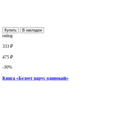
Купить
В закладки
rating
333 ₽
475 ₽
-30%
Книга «Белеет парус одинокий»