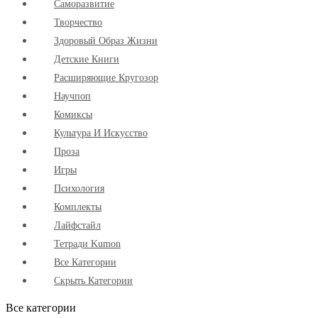
Cаморазвитие
Творчество
Здоровый Образ Жизни
Детские Книги
Расширяющие Кругозор
Научпоп
Комиксы
Культура И Искусство
Проза
Игры
Психология
Комплекты
Лайфстайл
Тетради Kumon
Все Категории
Скрыть Категории
Все категории