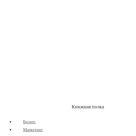
Детские книги
Здоровый Образ Жизни
Комиксы
Маркетинг
Научпоп
Расширяющие Кругозор
Cаморазвитие
Творчество
Книжная полка
КУМОН
СКИДКИ
Бизнес
Маркетинг