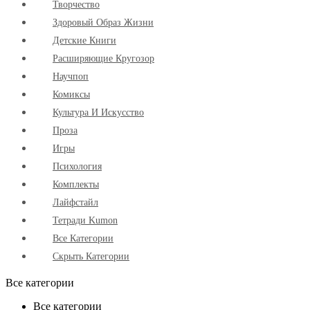
Творчество
Здоровый Образ Жизни
Детские Книги
Расширяющие Кругозор
Научпоп
Комиксы
Культура И Искусство
Проза
Игры
Психология
Комплекты
Лайфстайл
Тетради Kumon
Все Категории
Скрыть Категории
Все категории
Все категории