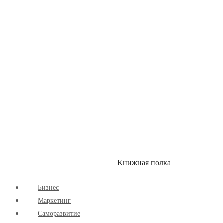
Здоровый Образ Жизни
Комиксы
Маркетинг
Научпоп
Расширяющие Кругозор
Cаморазвитие
Творчество
Книжная полка
КУМОН
СКИДКИ
Бизнес
Маркетинг
Cаморазвитие