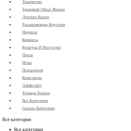
Творчество
Здоровый Образ Жизни
Детские Книги
Расширяющие Кругозор
Научпоп
Комиксы
Культура И Искусство
Проза
Игры
Психология
Комплекты
Лайфстайл
Тетради Kumon
Все Категории
Скрыть Категории
Все категории
Все категории