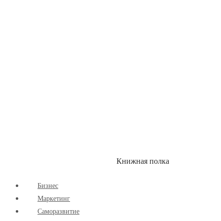
Здоровый Образ Жизни
Комиксы
Маркетинг
Научпоп
Расширяющие Кругозор
Cаморазвитие
Творчество
Книжная полка
КУМОН
СКИДКИ
Бизнес
Маркетинг
Cаморазвитие