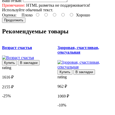
Ваш отзыв:
Примечание:
HTML разметка не поддерживается!
Используйте обычный текст.
Оценка:
Плохо
Хорошо
Продолжить
Рекомендуемые товары
Возраст счастья
Здоровая, счастливая,
сексуальная
(
Купить
В закладки
rating
Купить
В закладки
rating
1616 ₽
r
962 ₽
2155 ₽
2
-25%
1069 ₽
-10%
3