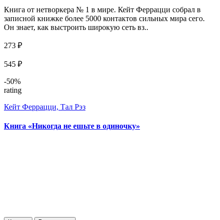
Книга от нетворкера № 1 в мире. Кейт Феррацци собрал в
записной книжке более 5000 контактов сильных мира сего.
Он знает, как выстроить широкую сеть вз..
273 ₽
545 ₽
-50%
rating
Кейт Феррацци, Тал Рэз
Книга «Никогда не ешьте в одиночку»