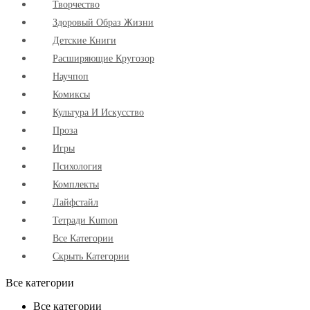
Творчество
Здоровый Образ Жизни
Детские Книги
Расширяющие Кругозор
Научпоп
Комиксы
Культура И Искусство
Проза
Игры
Психология
Комплекты
Лайфстайл
Тетради Kumon
Все Категории
Скрыть Категории
Все категории
Все категории