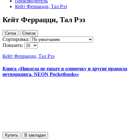
Производитель
Кейт Феррацци, Тал Рэз
Кейт Феррацци, Тал Рэз
Сетка
Список
Сортировка:
Показать:
Кейт Феррацци, Тал Рэз
Книга «Никогда не ешьте в одиночку и другие правила
нетворкинга. NEON Pocketbooks»
Купить
В закладки