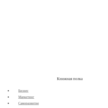
Здоровый Образ Жизни
Комиксы
Маркетинг
Научпоп
Расширяющие Кругозор
Cаморазвитие
Творчество
Книжная полка
КУМОН
СКИДКИ
Бизнес
Маркетинг
Cаморазвитие