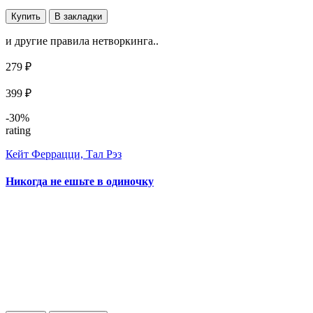
Купить
В закладки
и другие правила нетворкинга..
279 ₽
399 ₽
-30%
rating
Кейт Феррацци, Тал Рэз
Никогда не ешьте в одиночку