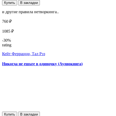
Купить
В закладки
и другие правила нетворкинга..
760 ₽
1085 ₽
-30%
rating
Кейт Феррацци, Тал Рэз
Никогда не ешьте в одиночку (Аудиокнига)
Купить
В закладки