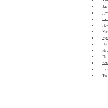
Тво
Здо
Дет
Рас
Нау
Ко
Кул
Про
Иг
Пси
Ком
Лай
Тет