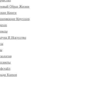
рчество
ровый Образ Жизни
ские Книги
ширяющие Кругозор
чпоп
миксы
ьтура И Искусство
за
ры
хология
плекты
фстайл
ради Kumon