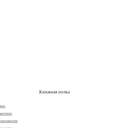
ОН
СКИДКИ
Книжная полка
нес
кетинг
оразвитие