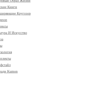
ровый Образ Жизни
ские Книги
ширяющие Кругозор
чпоп
миксы
ьтура И Искусство
за
ры
хология
плекты
фстайл
ради Kumon