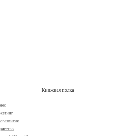
ОН
СКИДКИ
Книжная полка
нес
кетинг
оразвитие
рчество