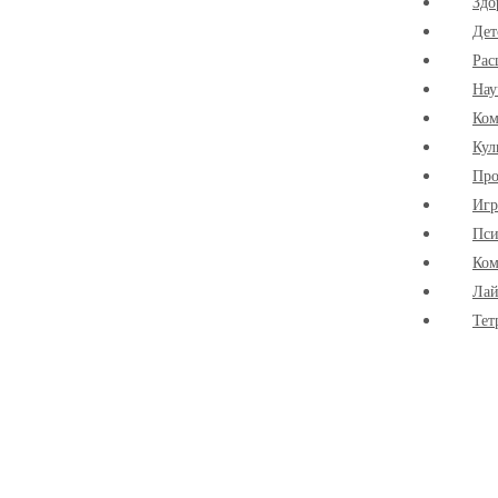
Здо
Дет
Рас
Нау
Ко
Кул
Про
Иг
Пси
Ком
Лай
Тет