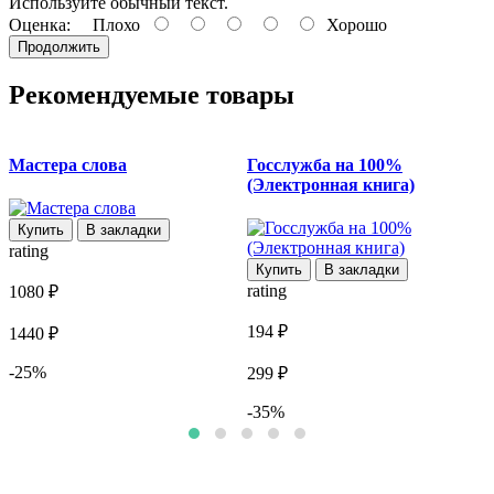
Используйте обычный текст.
Оценка:
Плохо
Хорошо
Продолжить
Рекомендуемые товары
Мастера слова
Госслужба на 100%
(Электронная книга)
Купить
В закладки
rating
r
Купить
В закладки
rating
1080 ₽
9
194 ₽
1440 ₽
1
-25%
299 ₽
-35%