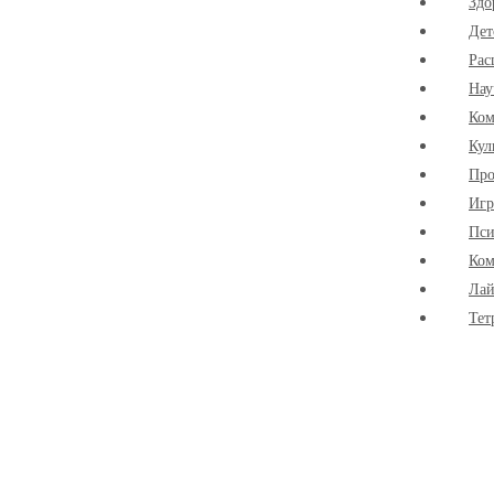
Здо
Дет
Рас
Нау
Ко
Кул
Про
Иг
Пси
Ком
Лай
Тет