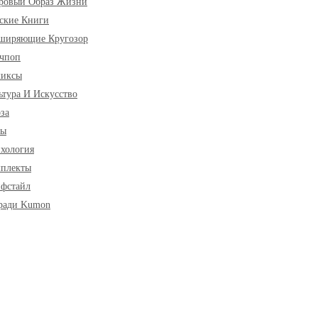
ровый Образ Жизни
ские Книги
ширяющие Кругозор
чпоп
миксы
ьтура И Искусство
за
ры
хология
плекты
фстайл
ради Kumon