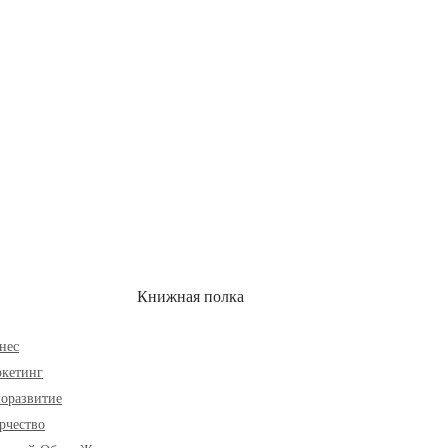
ОН
СКИДКИ
Книжная полка
нес
кетинг
оразвитие
рчество