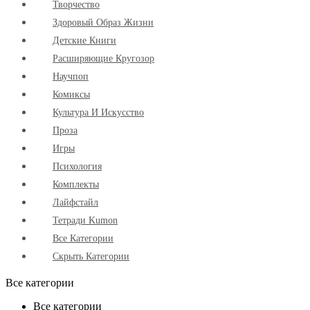
Творчество
Здоровый Образ Жизни
Детские Книги
Расширяющие Кругозор
Научпоп
Комиксы
Культура И Искусство
Проза
Игры
Психология
Комплекты
Лайфстайл
Тетради Kumon
Все Категории
Скрыть Категории
Все категории
Все категории