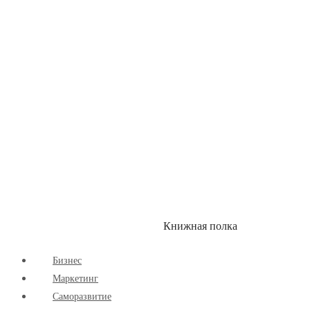
Здоровый Образ Жизни
Комиксы
Маркетинг
Научпоп
Расширяющие Кругозор
Cаморазвитие
Творчество
Книжная полка
КУМОН
СКИДКИ
Бизнес
Маркетинг
Cаморазвитие