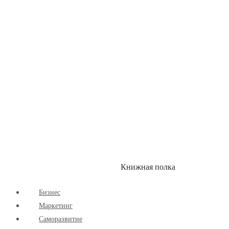
Здоровый Образ Жизни
Комиксы
Маркетинг
Научпоп
Расширяющие Кругозор
Cаморазвитие
Творчество
Книжная полка
КУМОН
СКИДКИ
Бизнес
Маркетинг
Cаморазвитие