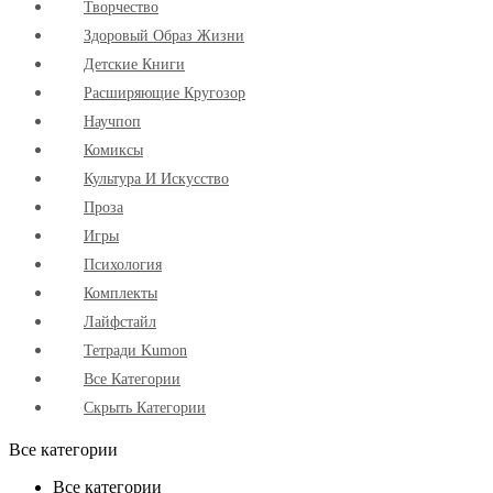
Творчество
Здоровый Образ Жизни
Детские Книги
Расширяющие Кругозор
Научпоп
Комиксы
Культура И Искусство
Проза
Игры
Психология
Комплекты
Лайфстайл
Тетради Kumon
Все Категории
Скрыть Категории
Все категории
Все категории