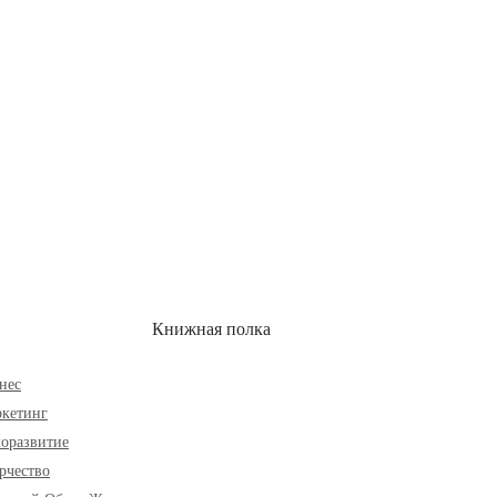
ОН
СКИДКИ
Книжная полка
нес
кетинг
оразвитие
рчество