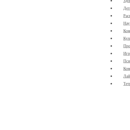
Здо
Дет
Рас
Нау
Ко
Кул
Про
Иг
Пси
Ком
Лай
Тет