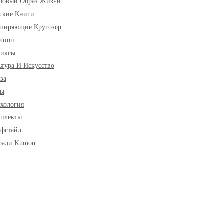
ровый Образ Жизни
ские Книги
ширяющие Кругозор
чпоп
миксы
ьтура И Искусство
за
ры
хология
плекты
фстайл
ради Kumon