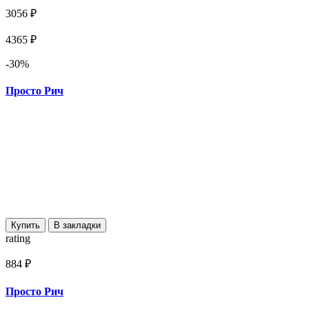
3056 ₽
4365 ₽
-30%
Просто Рич
Купить
В закладки
rating
884 ₽
Просто Рич