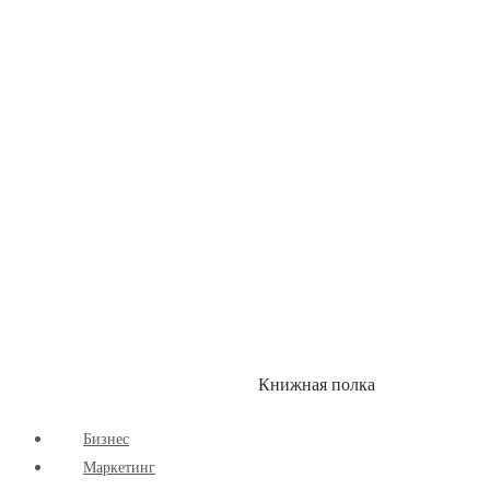
Детские книги
Здоровый Образ Жизни
Комиксы
Маркетинг
Научпоп
Расширяющие Кругозор
Cаморазвитие
Творчество
Книжная полка
КУМОН
СКИДКИ
Бизнес
Маркетинг