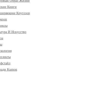
ровый Образ Жизни
ские Книги
ширяющие Кругозор
чпоп
миксы
ьтура И Искусство
за
ры
хология
плекты
фстайл
ради Kumon