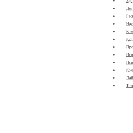
Здо
Дет
Рас
Нау
Ко
Кул
Про
Иг
Пси
Ком
Лай
Тет