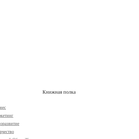
ОН
СКИДКИ
Книжная полка
нес
кетинг
оразвитие
рчество