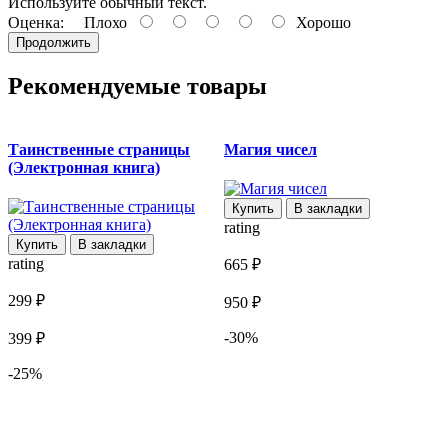
Используйте обычный текст.
Оценка:
Плохо
Хорошо
Продолжить
Рекомендуемые товары
Таинственные страницы
Магия чисел
М
(Электронная книга)
к
Купить
В закладки
rating
Купить
В закладки
rating
r
665 ₽
299 ₽
1
950 ₽
-30%
399 ₽
3
-25%