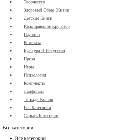
Творчество
Здоровый Образ Жизни
Детские Книги
Расширяющие Кругозор
Научпоп
Комиксы
Культура И Искусство
Проза
Игры
Психология
Комплекты
Лайфстайл
Тетради Kumon
Все Категории
Скрыть Категории
Все категории
Все категории