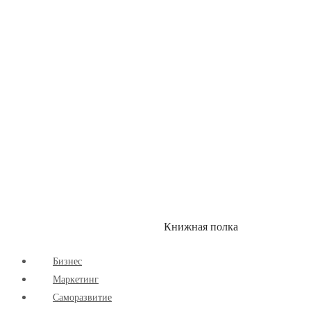
Здоровый Образ Жизни
Комиксы
Маркетинг
Научпоп
Расширяющие Кругозор
Cаморазвитие
Творчество
Книжная полка
КУМОН
СКИДКИ
Бизнес
Маркетинг
Cаморазвитие