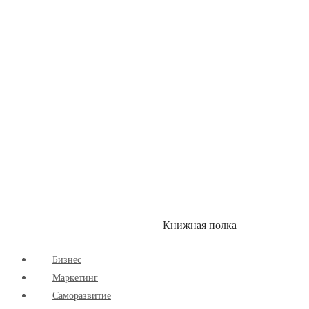
Здоровый Образ Жизни
Комиксы
Маркетинг
Научпоп
Расширяющие Кругозор
Cаморазвитие
Творчество
Книжная полка
КУМОН
СКИДКИ
Бизнес
Маркетинг
Cаморазвитие