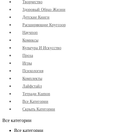
Творчество
Здоровый Образ Жизни
Детские Книги
Расширяющие Кругозор
Научпоп
Комиксы
Культура И Искусство
Проза
Игры
Психология
Комплекты
Лайфстайл
Тетради Kumon
Все Категории
Скрыть Категории
Все категории
Все категории