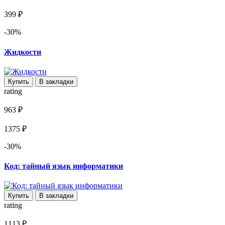
399 ₽
-30%
Жидкости
Купить
В закладки
rating
963 ₽
1375 ₽
-30%
Код: тайный язык информатики
Купить
В закладки
rating
1113 ₽