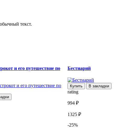
обычный текст.
рокот и его путешествие по
Бестиарий
Купить
В закладки
rating
ладки
994 ₽
1325 ₽
-25%