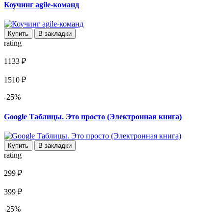
Коучинг agile-команд
Купить
В закладки
rating
1133 ₽
1510 ₽
-25%
Google Таблицы. Это просто (Электронная книга)
Купить
В закладки
rating
299 ₽
399 ₽
-25%