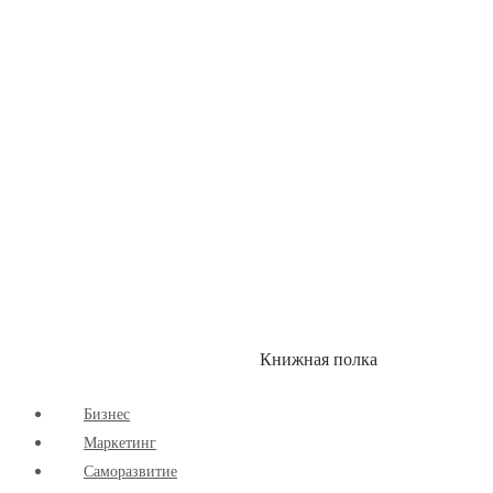
Здоровый Образ Жизни
Комиксы
Маркетинг
Научпоп
Расширяющие Кругозор
Cаморазвитие
Творчество
Книжная полка
КУМОН
СКИДКИ
Бизнес
Маркетинг
Cаморазвитие