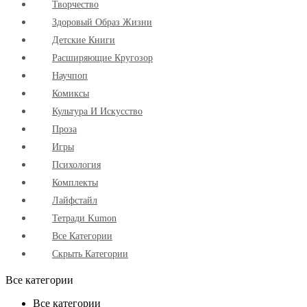
Творчество
Здоровый Образ Жизни
Детские Книги
Расширяющие Кругозор
Научпоп
Комиксы
Культура И Искусство
Проза
Игры
Психология
Комплекты
Лайфстайл
Тетради Kumon
Все Категории
Скрыть Категории
Все категории
Все категории