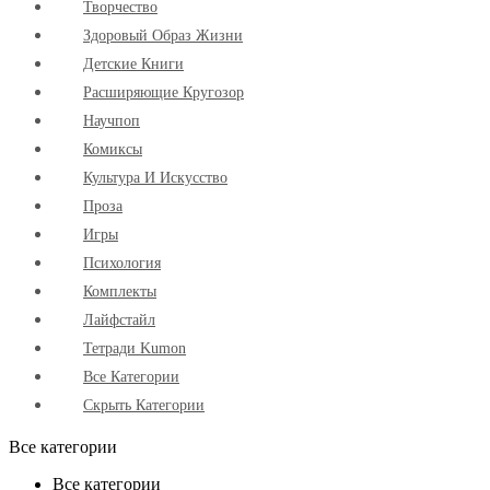
Творчество
Здоровый Образ Жизни
Детские Книги
Расширяющие Кругозор
Научпоп
Комиксы
Культура И Искусство
Проза
Игры
Психология
Комплекты
Лайфстайл
Тетради Kumon
Все Категории
Скрыть Категории
Все категории
Все категории