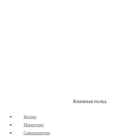
Здоровый Образ Жизни
Комиксы
Маркетинг
Научпоп
Расширяющие Кругозор
Cаморазвитие
Творчество
Книжная полка
КУМОН
СКИДКИ
Бизнес
Маркетинг
Cаморазвитие