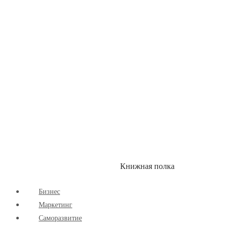
Здоровый Образ Жизни
Комиксы
Маркетинг
Научпоп
Расширяющие Кругозор
Cаморазвитие
Творчество
Книжная полка
КУМОН
СКИДКИ
Бизнес
Маркетинг
Cаморазвитие