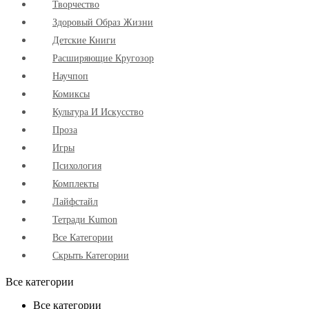
Творчество
Здоровый Образ Жизни
Детские Книги
Расширяющие Кругозор
Научпоп
Комиксы
Культура И Искусство
Проза
Игры
Психология
Комплекты
Лайфстайл
Тетради Kumon
Все Категории
Скрыть Категории
Все категории
Все категории