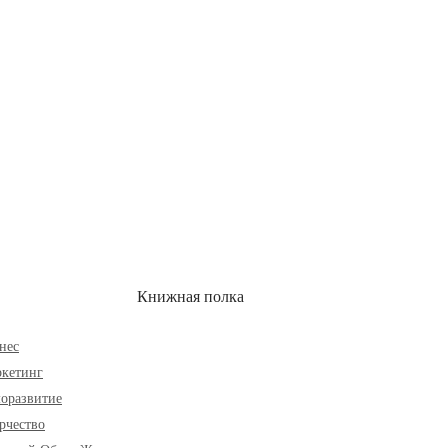
ОН
СКИДКИ
Книжная полка
нес
кетинг
оразвитие
рчество