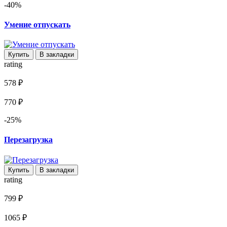
-40%
Умение отпускать
Купить
В закладки
rating
578 ₽
770 ₽
-25%
Перезагрузка
Купить
В закладки
rating
799 ₽
1065 ₽