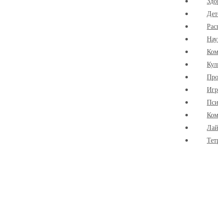
Здо
Дет
Рас
Нау
Ко
Кул
Про
Иг
Пси
Ком
Лай
Тет