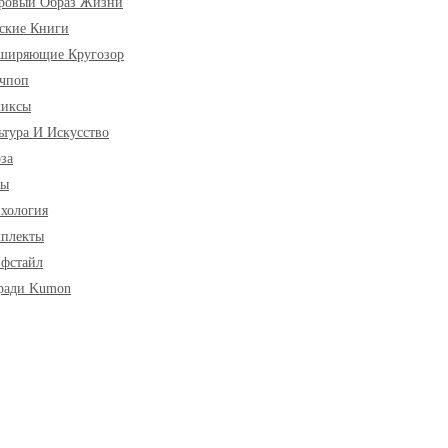
ровый Образ Жизни
ские Книги
ширяющие Кругозор
чпоп
миксы
ьтура И Искусство
за
ры
хология
плекты
фстайл
ради Kumon