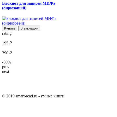
Блокнот для записей МИФа
(бирюзовый)
Купить
В закладки
rating
195 ₽
390 ₽
-50%
prev
next
© 2019 smart-read.ru - умные книги