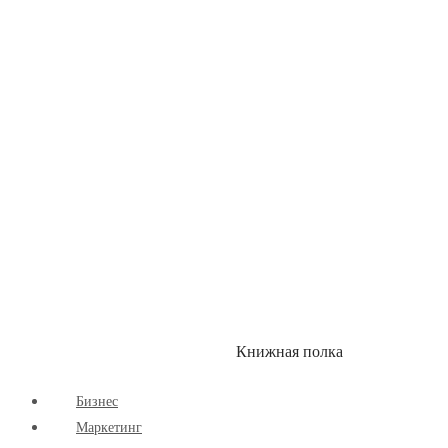
Детские книги
Здоровый Образ Жизни
Комиксы
Маркетинг
Научпоп
Расширяющие Кругозор
Cаморазвитие
Творчество
Книжная полка
КУМОН
СКИДКИ
Бизнес
Маркетинг