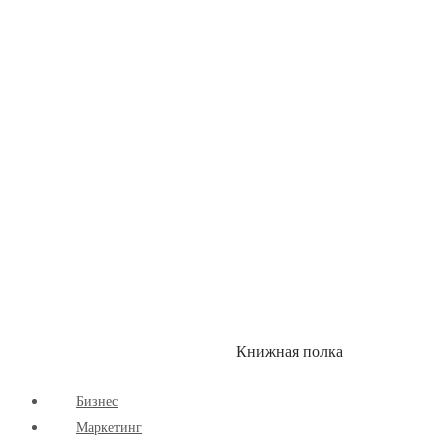
Детские книги
Здоровый Образ Жизни
Комиксы
Маркетинг
Научпоп
Расширяющие Кругозор
Cаморазвитие
Творчество
Книжная полка
КУМОН
СКИДКИ
Бизнес
Маркетинг