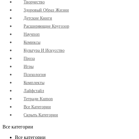
Творчество
Здоровый Образ Жизни
Детские Книги
Расширяющие Кругозор
Научпоп
Комиксы
Культура И Искусство
Проза
Игры
Психология
Комплекты
Лайфстайл
Тетради Kumon
Все Категории
Скрыть Категории
Все категории
Все категории